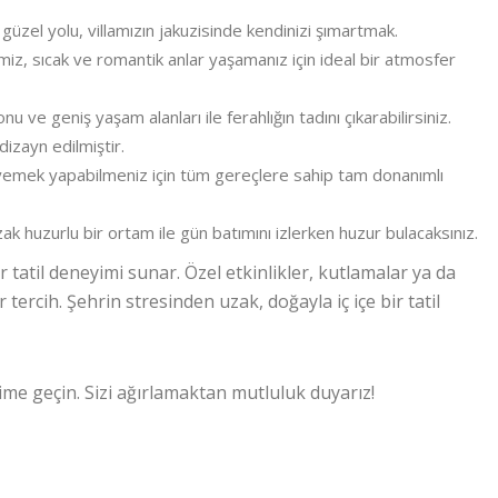
zel yolu, villamızın jakuzisinde kendinizi şımartmak.
iz, sıcak ve romantik anlar yaşamanız için ideal bir atmosfer
ve geniş yaşam alanları ile ferahlığın tadını çıkarabilirsiniz.
dizayn edilmiştir.
 yemek yapabilmeniz için tüm gereçlere sahip tam donanımlı
 huzurlu bir ortam ile gün batımını izlerken huzur bulacaksınız.
bir tatil deneyimi sunar. Özel etkinlikler, kutlamalar ya da
rcih. Şehrin stresinden uzak, doğayla iç içe bir tatil
şime geçin. Sizi ağırlamaktan mutluluk duyarız!